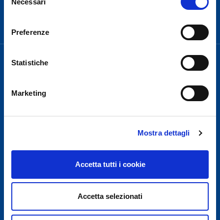
Necessari
del
Need Help?
consenso
Preferenze
Statistiche
Marketing
Contacts
Transparency
Mostra dettagli
Intranet
Accetta tutti i cookie
Ordinanze E.N.A.C.
Privacy policy
Accetta selezionati
SAPP Staff