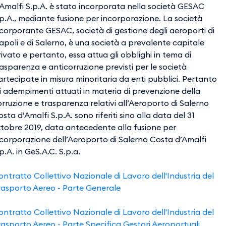
’Amalfi S.p.A. è stato incorporata nella società GESAC
.p.A., mediante fusione per incorporazione. La società
ncorporante GESAC, società di gestione degli aeroporti di
poli e di Salerno, è una società a prevalente capitale
ivato e pertanto, essa attua gli obblighi in tema di
asparenza e anticorruzione previsti per le società
rtecipate in misura minoritaria da enti pubblici. Pertanto
i adempimenti attuati in materia di prevenzione della
rruzione e trasparenza relativi all’Aeroporto di Salerno
sta d’Amalfi S.p.A. sono riferiti sino alla data del 31
ttobre 2019, data antecedente alla fusione per
ncorporazione dell’Aeroporto di Salerno Costa d’Amalfi
p.A. in GeS.A.C. S.p.a.
ntratto Collettivo Nazionale di Lavoro dell'Industria del
rasporto Aereo - Parte Generale
ntratto Collettivo Nazionale di Lavoro dell'Industria del
rasporto Aereo - Parte Specifica Gestori Aeroportuali