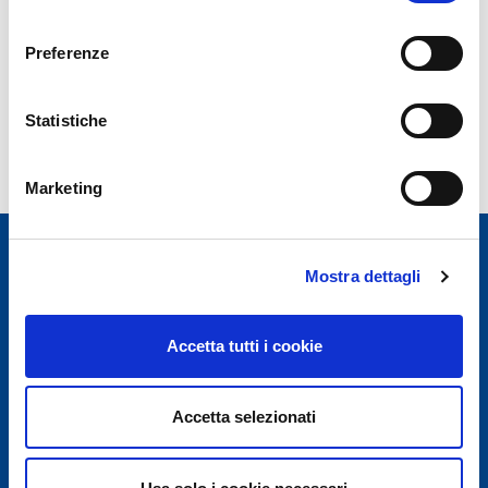
consenso
Preferenze
Statistiche
Marketing
Mostra dettagli
Accetta tutti i cookie
For security reasons Passengers’ Terminal of Salerno
Costa d'Amalfi and Cilento Airport is closed from 22:30
to 5:00, except for exceptional flight delays.
Accetta selezionati
Need Help?