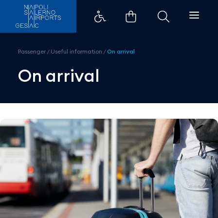
Info per chi arriva | Aeroporto 
Passenger
/
Useful information
/
On arrival
On arrival