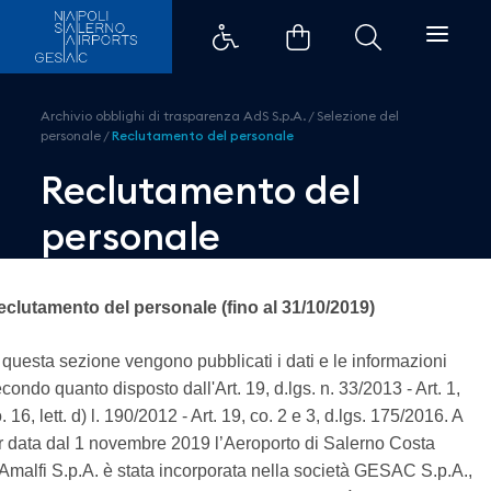
Reclutamento del personale - A
Archivio obblighi di trasparenza AdS S.p.A.
/
Selezione del
personale
/
Reclutamento del personale
Reclutamento del
personale
eclutamento del personale (fino al 31/10/2019)
 questa sezione vengono pubblicati i dati e le informazioni
condo quanto disposto dall'Art. 19, d.lgs. n. 33/2013 - Art. 1,
. 16, lett. d) l. 190/2012 - Art. 19, co. 2 e 3, d.lgs. 175/2016. A
r data dal 1 novembre 2019 l’Aeroporto di Salerno Costa
Amalfi S.p.A. è stata incorporata nella società GESAC S.p.A.,