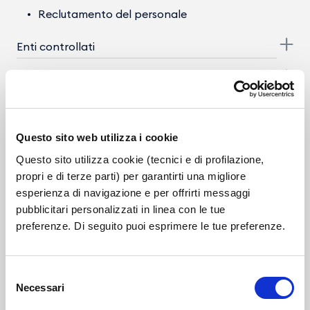
Reclutamento del personale
Enti controllati
Provvedimenti
Controlli sulle imprese
Questo sito web utilizza i cookie
Bandi di gara e contratti
Questo sito utilizza cookie (tecnici e di profilazione,
Bilanci
propri e di terze parti) per garantirti una migliore
esperienza di navigazione e per offrirti messaggi
Beni immobili e gestione patrimonio
pubblicitari personalizzati in linea con le tue
preferenze. Di seguito puoi esprimere le tue preferenze.
Controlli e rilievi sull'amministrazione
Servizi erogati
Selezione
Necessari
del
Altri contenuti - Corruzione
consenso