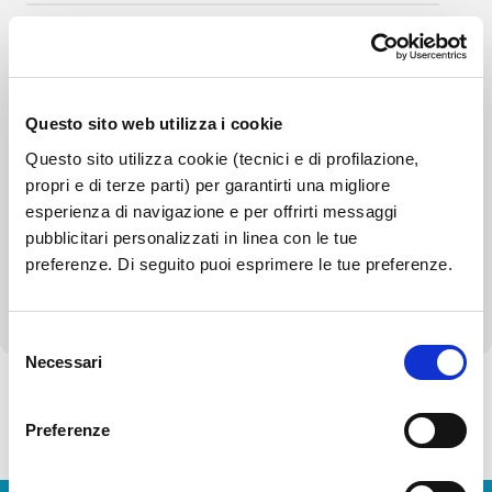
Bandi di gara e contratti
Bilanci
Questo sito web utilizza i cookie
Beni immobili e gestione patrimonio
Questo sito utilizza cookie (tecnici e di profilazione,
propri e di terze parti) per garantirti una migliore
Controlli e rilievi sull'amministrazione
esperienza di navigazione e per offrirti messaggi
Servizi erogati
pubblicitari personalizzati in linea con le tue
preferenze. Di seguito puoi esprimere le tue preferenze.
Altri contenuti - Corruzione
Selezione
Necessari
del
consenso
Preferenze
Torna alla Società Trasparente