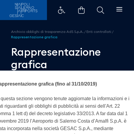
Rappresentazione grafica - Aero
Archivio obblighi di trasparenza AdS S.p.A.
/
Enti controllati
/
Rappresentazione grafica
Rappresentazione
grafica
appresentazione grafica (fino al 31/10/2019)
 questa sezione vengono tenute aggiornate la informazioni e i
ti riguardanti gli obblighi di pubblicità ai sensi dell'Art. 22
mma 1 lett d) del decreto legislativo 33/2013. A far data dal 1
vembre 2019 l’Aeroporto di Salerno Costa d’Amalfi S.p.A. è
ata incorporata nella società GESAC S.p.A., mediante