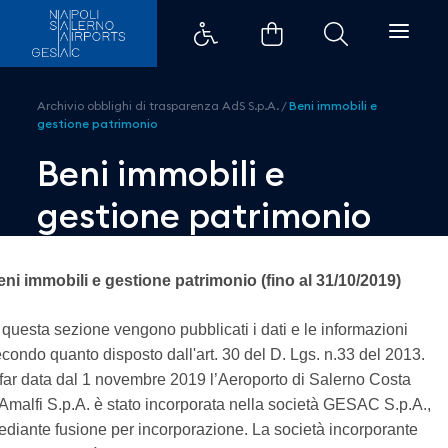
Beni immobili e gestione patrim
Archivio obblighi di trasparenza AdS S.p.A.
/
Beni immobili e
gestione patrimonio
Beni immobili e
gestione patrimonio
ni immobili e gestione patrimonio (fino al 31/10/2019)
 questa sezione vengono pubblicati i dati e le informazioni
condo quanto disposto dall'art. 30 del D. Lgs. n.33 del 2013.
far data dal 1 novembre 2019 l’Aeroporto di Salerno Costa
Amalfi S.p.A. è stato incorporata nella società GESAC S.p.A.,
diante fusione per incorporazione. La società incorporante