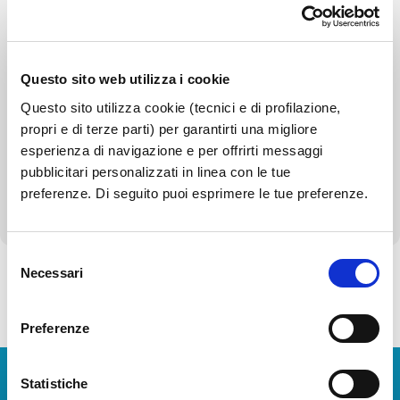
Bilanci
Beni immobili e gestione patrimonio
Questo sito web utilizza i cookie
Questo sito utilizza cookie (tecnici e di profilazione,
Controlli e rilievi sull'amministrazione
propri e di terze parti) per garantirti una migliore
Servizi erogati
esperienza di navigazione e per offrirti messaggi
pubblicitari personalizzati in linea con le tue
Altri contenuti - Corruzione
preferenze. Di seguito puoi esprimere le tue preferenze.
Selezione
Necessari
del
consenso
Torna alla Società Trasparente
Preferenze
Scarica App
Statistiche