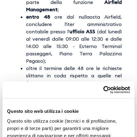
parte della funzione
Airfield
Management
;
entro 48
ore dal nullaosta Airfield,
concludere l'iter amministrativo
contabile presso l'
ufficio ASS
(dal lunedì
al venerdì dalle 09:00 alle 12:30 e dalle
14:00 alle 15:30 - Esterno Terminal
passeggeri, Piano Terra Palazzina
Pegaso);
oltre il termine delle 48 ore le richieste
slittano in coda rispetto a quelle nel
frattempo pervenute e correttamente
formalizzate
Scarica il modulo richiesta di ammissione
Scarico il modulo informativa privacy
Questo sito web utilizza i cookie
Questo sito utilizza cookie (tecnici e di profilazione,
PREREQUISITI
propri e di terze parti) per garantirti una migliore
esperienza di navigazione e per offrirti messaggi
La regolarità del ADP è subordinata alla