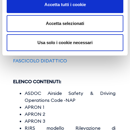
dalla data di rilascio;
Accetta tutti i cookie
il
rinnovo
prevede la partecipazione al
Refresher Training da effettuarsi a partire
Accetta selezionati
dal 46° ed entro il 48° mese dalla data di
rilascio.
Usa solo i cookie necessari
MATERIALE FORMATIVO E INFORMATIVO
FASCICOLO DIDATTICO
ELENCO CONTENUTI:
ASDOC Airside Safety & Driving
Operations Code -NAP
APRON 1
APRON 2
APRON 3
RIRS modello Rilevazione di