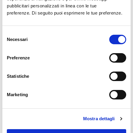
pubblicitari personalizzati in linea con le tue
sussistenza e alla validità/vigenza di:
preferenze. Di seguito puoi esprimere le tue preferenze.
patente di guida
TIA, tesserino di ingresso aeroportuale
rapporto di lavoro degli intestatari con
Selezione
Necessari
le Società/Enti richiedenti emissione di
del
ADP
consenso
Preferenze
DURATA E GESTIONE
Statistiche
L’ADP ha una validità di quattro anni:
il
rilascio
prevede la partecipazione
Marketing
all’Initial Training;
il
mantenimento
prevede la partecipazione
Mostra dettagli
al Recurrent Training da effettuarsi a
partire dal 22° mese ed entro il 24° mese