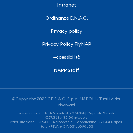
Intranet
Ordinanze E.N.A.C.
Privacy policy
Privacy Policy FlyNAP
Accessibilità
NAPP Staff
©Copyright 2022 GE.S.A.C. S.p.a. NAPOLI - Tutti i diritti
riservati
Iscrizione al R.E.A. di Napoli al n.324314 | Capitale Sociale
€27.368.432,00 int. vers.
Uffici Direzionali GESAC - Aeroporto di Capodichino - 80144 Napoli -
Italy - P.IVA e C.F. 03166090633