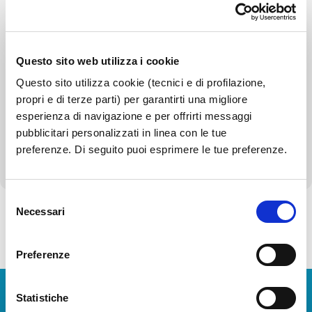
Patrimonio immobiliare
Canoni di locazione o affitto
Questo sito web utilizza i cookie
Questo sito utilizza cookie (tecnici e di profilazione,
Controlli e rilievi sull'amministrazione
propri e di terze parti) per garantirti una migliore
Servizi erogati
esperienza di navigazione e per offrirti messaggi
pubblicitari personalizzati in linea con le tue
Altri contenuti - Corruzione
preferenze. Di seguito puoi esprimere le tue preferenze.
Selezione
Necessari
del
consenso
Torna alla Società Trasparente
Preferenze
Scarica App
Statistiche