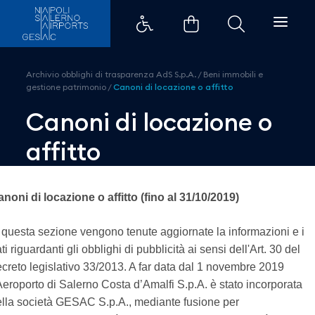
Canoni di locazione o affitto - 
Archivio obblighi di trasparenza AdS S.p.A.
/
Beni immobili e
gestione patrimonio
/
Canoni di locazione o affitto
Canoni di locazione o
affitto
noni di locazione o affitto (fino al 31/10/2019)
 questa sezione vengono tenute aggiornate la informazioni e i
ti riguardanti gli obblighi di pubblicità ai sensi dell'Art. 30 del
creto legislativo 33/2013. A far data dal 1 novembre 2019
Aeroporto di Salerno Costa d’Amalfi S.p.A. è stato incorporata
lla società GESAC S.p.A., mediante fusione per