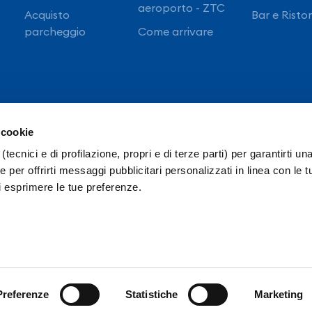
aeroporto - ZTC
Acquisto
Bar e Risto
parcheggio
Come arrivare
 cookie
(tecnici e di profilazione, propri e di terze parti) per garantirti un
 per offrirti messaggi pubblicitari personalizzati in linea con le t
i esprimere le tue preferenze.
cietà Trasparente
Intranet
Ordinanze E.N.A.C.
ivacy Policy FlyNAP
Accessibilità
NAPP Staff
Preferenze
Statistiche
Marketing