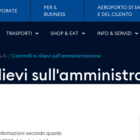
&#39;amministrazione - Ae
PER IL
AEROPORTO DI SA
PORATE
BUSINESS
E DEL CILENTO
TRASPORTI
SHOP & EAT
INFO & SERVIZI
p.A.
/
Controlli e rilievi sull'amministrazione
ilievi sull'amminist
 informazioni secondo quanto