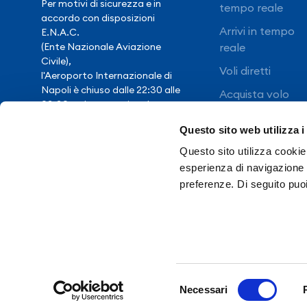
Per motivi di sicurezza e in
tempo reale
accordo con disposizioni
Arrivi in tempo
E.N.A.C.
(Ente Nazionale Aviazione
reale
Civile),
Voli diretti
l'Aeroporto Internazionale di
Napoli è chiuso dalle 22:30 alle
Acquista volo
03:30, salvo eccezionale
ritardo voli.
Questo sito web utilizza i
Questo sito utilizza cookie 
Hai bisogno di
esperienza di navigazione e
assistenza?
preferenze. Di seguito puo
Contatti
So
Privacy policy
Pr
Selezione
Necessari
del