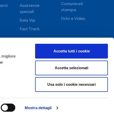
Comunicati
ranti
Assistenze
stampa
speciali
Foto e Video
Sala Vip
Fast Track
Accetta tutti i cookie
a migliore
ue
Accetta selezionati
Usa solo i cookie necessari
©Copyright 2022 GE.S.A.C. S.p.a. NAPOLI -
Tutti i diritti riservati
Iscrizione al R.E.A. di Napoli al n.324314 | Capitale
Sociale €27.368.432,00 int. vers.
Mostra dettagli
Uffici Direzionali GESAC - Aeroporto di Capodichino -
80144 Napoli - Italy - P.IVA e C.F. 03166090633