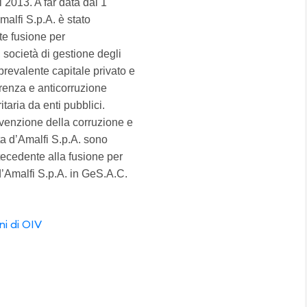
 2013. A far data dal 1
alfi S.p.A. è stato
te fusione per
società di gestione degli
prevalente capitale privato e
arenza e anticorruzione
itaria da enti pubblici.
evenzione della corruzione e
ta d’Amalfi S.p.A. sono
ntecedente alla fusione per
d’Amalfi S.p.A. in GeS.A.C.
ni di OIV