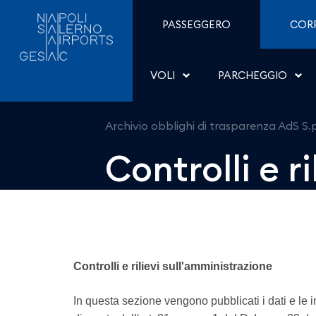
Controlli e rilievi sull
Salta al contenuto
PASSEGGERO
COR
VOLI
PARCHEGGIO
Archivio obblighi di trasparenza AdS S.
Controlli e r
Controlli e rilievi sull'amministrazione
In questa sezione vengono pubblicati i dati e le