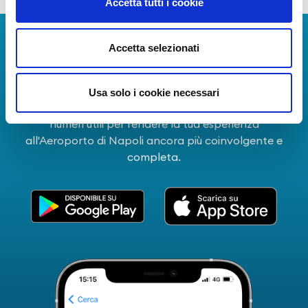
Accetta tutti i cookie
Scarica App
Accetta selezionati
La Guida dei Servizi dell'Aeroporto Internazionale di
Napoli!
Usa solo i cookie necessari
Informazioni in tempo reale sui voli, tutti i servizi e i
numeri utili per rendere la tua esperienza
all'Aeroporto di Napoli ancora più coinvolgente e
completa.