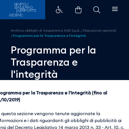
Programma per la Trasparenza e 
Archivio obblighi di trasparenza AdS S.p.A.
/
Disposizioni generali
/
Programma per la Trasparenza e l'integrità
Programma per la
Trasparenza e
l'integrità
rogramma per la Trasparenza e l'Integrità (fino al
1/10/2019)
n questa sezione vengono tenute aggiornate la
formazioni e i dati riguardanti gli obblighi di pubblicità ai
nsi del Decreto Legislativo 14 marzo 2013 n. 33 - Art. 10, c.