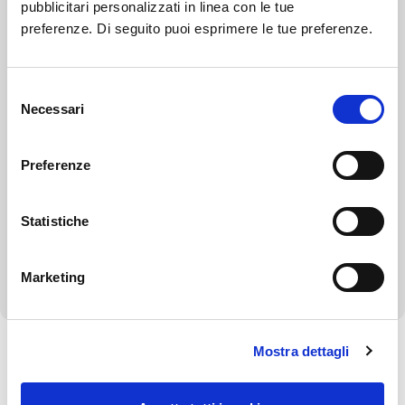
pubblicitari personalizzati in linea con le tue
Controlli sulle imprese
preferenze. Di seguito puoi esprimere le tue preferenze.
Bandi di gara e contratti
Selezione
Bilanci
Necessari
del
consenso
Beni immobili e gestione patrimonio
Preferenze
Controlli e rilievi sull'amministrazione
Statistiche
Servizi erogati
Altri contenuti - Corruzione
Marketing
Mostra dettagli
Torna alla Società Trasparente