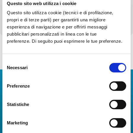
Questo sito web utilizza i cookie
Servizi erogati
Questo sito utilizza cookie (tecnici e di profilazione,
Altri contenuti - Corruzione
propri e di terze parti) per garantirti una migliore
esperienza di navigazione e per offrirti messaggi
pubblicitari personalizzati in linea con le tue
preferenze. Di seguito puoi esprimere le tue preferenze.
Torna alla Società Trasparente
Selezione
Necessari
del
consenso
Scarica App
Preferenze
La Guida dei Servizi dell'Aeroporto Internazionale di
Napoli!
Statistiche
Informazioni in tempo reale sui voli, tutti i servizi e i
numeri utili per rendere la tua esperienza
Marketing
all'Aeroporto di Napoli ancora più coinvolgente e
completa.