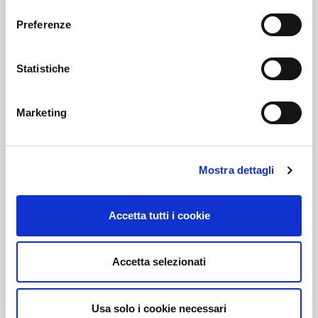
consenso
Contrattazione collettiva
Preferenze
Contrattazione integrativa
Statistiche
Selezione del personale
Enti controllati
Marketing
Provvedimenti
Controlli sulle imprese
Mostra dettagli
Bandi di gara e contratti
Accetta tutti i cookie
Bilanci
Accetta selezionati
Beni immobili e gestione patrimonio
Controlli e rilievi sull'amministrazione
Usa solo i cookie necessari