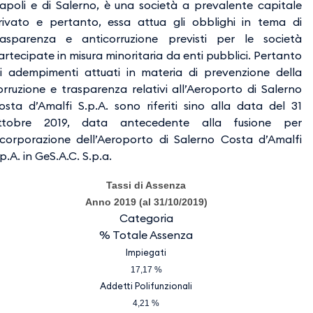
apoli e di Salerno, è una società a prevalente capitale
rivato e pertanto, essa attua gli obblighi in tema di
rasparenza e anticorruzione previsti per le società
artecipate in misura minoritaria da enti pubblici. Pertanto
li adempimenti attuati in materia di prevenzione della
orruzione e trasparenza relativi all’Aeroporto di Salerno
osta d’Amalfi S.p.A. sono riferiti sino alla data del 31
ttobre 2019, data antecedente alla fusione per
ncorporazione dell’Aeroporto di Salerno Costa d’Amalfi
p.A. in GeS.A.C. S.p.a.
Tassi di Assenza
Anno 2019 (al 31/10/2019)
Categoria
% Totale Assenza
Impiegati
17,17 %
Addetti Polifunzionali
4,21 %