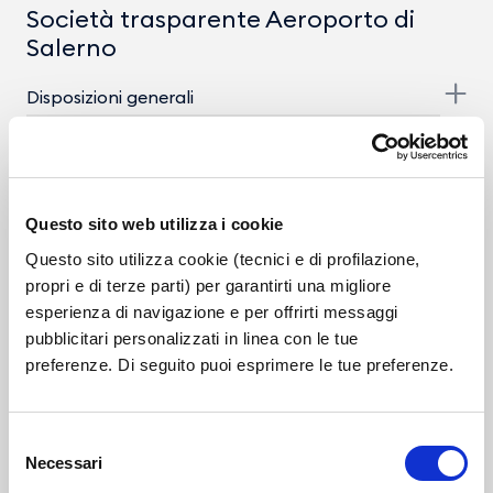
Società trasparente Aeroporto di
Salerno
Disposizioni generali
Organizzazione
Consulenti e Collaboratori
Questo sito web utilizza i cookie
Personale
Questo sito utilizza cookie (tecnici e di profilazione,
propri e di terze parti) per garantirti una migliore
Dirigenti
esperienza di navigazione e per offrirti messaggi
pubblicitari personalizzati in linea con le tue
Dotazione organica
preferenze. Di seguito puoi esprimere le tue preferenze.
Personale non a tempo indeterminato
Tassi di assenza
Selezione
Necessari
Incarichi conferiti e autorizzati ai dipendenti
del