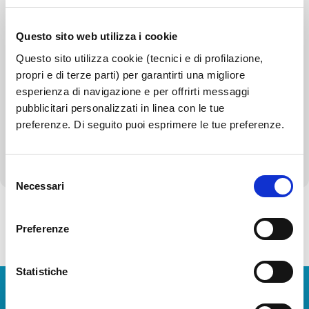
Patrimonio immobiliare
Questo sito web utilizza i cookie
Canoni di locazione o affitto
Questo sito utilizza cookie (tecnici e di profilazione,
propri e di terze parti) per garantirti una migliore
Controlli e rilievi sull'amministrazione
esperienza di navigazione e per offrirti messaggi
pubblicitari personalizzati in linea con le tue
Servizi erogati
preferenze. Di seguito puoi esprimere le tue preferenze.
Altri contenuti - Corruzione
Selezione
Necessari
del
consenso
Preferenze
Torna alla Società Trasparente
Statistiche
Download Apps