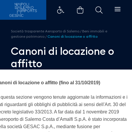
Canoni di locazione o affitto - 
Società trasparente Aeroporto di Salerno
/
Beni immobili e
gestione patrimonio
/
Canoni di locazione o affitto
Canoni di locazione o
affitto
noni di locazione o affitto (fino al 31/10/2019)
 questa sezione vengono tenute aggiornate la informazioni e i
ti riguardanti gli obblighi di pubblicità ai sensi dell'Art. 30 del
creto legislativo 33/2013. A far data dal 1 novembre 2019
Aeroporto di Salerno Costa d’Amalfi S.p.A. è stato incorporata
lla società GESAC S.p.A., mediante fusione per