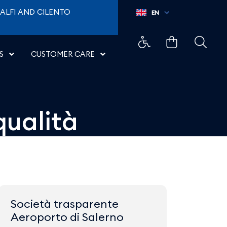
ti di Napoli
ALFI AND CILENTO
EN
S
CUSTOMER CARE
qualità
Società trasparente
Aeroporto di Salerno