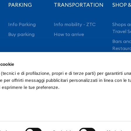
PARKING
TRANSPORTATION
SHOP &
Info Parking
Info mobility - ZTC
Shops a
Travel S
Buy parking
How to arrive
Bars an
Restaur
 cookie
(tecnici e di profilazione, propri e di terze parti) per garantirti un
 per offrirti messaggi pubblicitari personalizzati in linea con le t
i esprimere le tue preferenze.
ansparency
Intranet
Ordinanze E.N.A.C.
ivacy Policy FlyNAP
Accessibilità
NAPP Staff