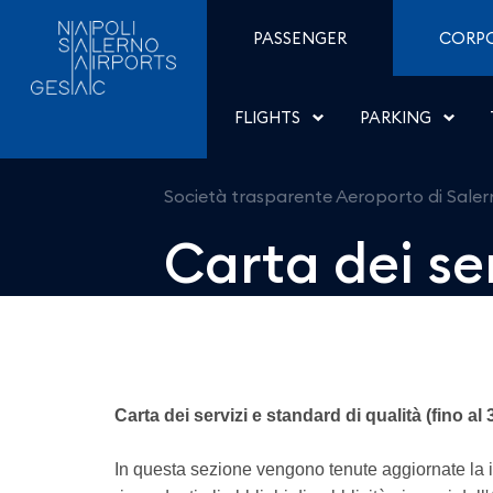
Carta dei servizi e stan
Skip to Content
PASSENGER
CORP
FLIGHTS
PARKING
Società trasparente Aeroporto di Sale
Carta dei se
Carta dei servizi e standard di qualità (fino al
In questa sezione vengono tenute aggiornate la i