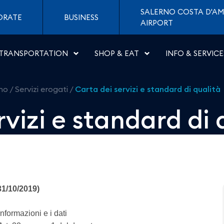
dard di qualità - Aeropor
SALERNO COSTA D'AM
ORATE
BUSINESS
AIRPORT
TRANSPORTATION
SHOP & EAT
INFO & SERVICE
rno
/
Servizi erogati
/
Carta dei servizi e standard di qualità
rvizi e standard di 
 31/10/2019)
nformazioni e i dati