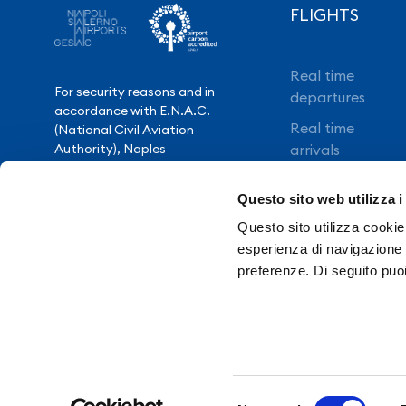
FLIGHTS
Real time
For security reasons and in
departures
accordance with E.N.A.C.
Real time
(National Civil Aviation
Authority), Naples
arrivals
International Airport is closed
Direct flights
from 10.30pm to 3.30am,
Questo sito web utilizza i
except for exceptional flight
Book your flight
delays.
Questo sito utilizza cookie 
esperienza di navigazione e
preferenze. Di seguito puo
Need Help?
Contacts
Tr
Selezione
Privacy policy
Pr