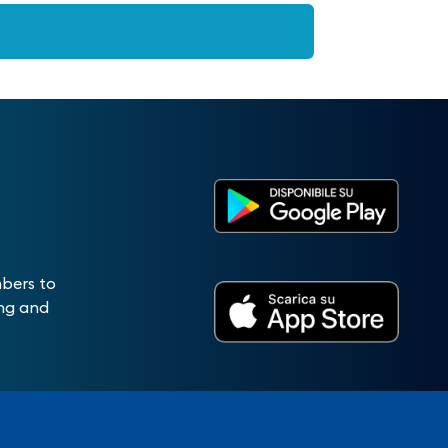
mbers to
ing and