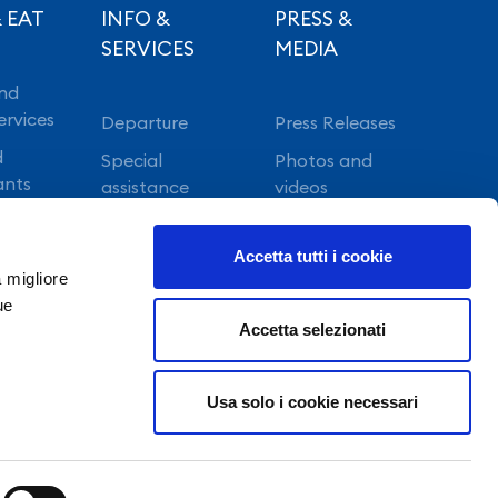
 EAT
INFO &
PRESS &
SERVICES
MEDIA
nd
ervices
Departure
Press Releases
d
Special
Photos and
ants
assistance
videos
Vip lounge
Accetta tutti i cookie
Fast Track
a migliore
ue
Accetta selezionati
Usa solo i cookie necessari
©Copyright 2022 GE.S.A.C. S.p.a. NAPOLI - All
rights are reserved