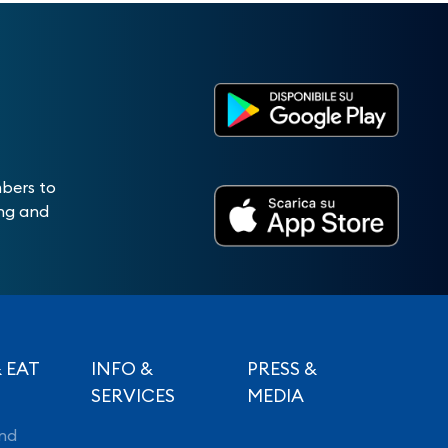
mbers to
ing and
 EAT
INFO &
PRESS &
SERVICES
MEDIA
nd