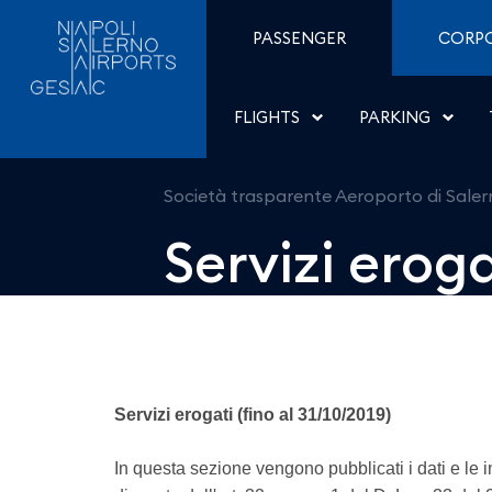
Servizi erogati - Aeropor
Skip to Content
PASSENGER
CORP
FLIGHTS
PARKING
Società trasparente Aeroporto di Sale
Servizi eroga
Servizi erogati (fino al 31/10/2019)
In questa sezione vengono pubblicati i dati e le