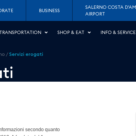
ti di Napoli
SALERNO COSTA D'AM
ORATE
BUSINESS
AIRPORT
TRANSPORTATION
SHOP & EAT
INFO & SERVICE
rno
/
Servizi erogati
ti
 informazioni secondo quanto