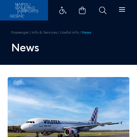
Volotea, new flights to Catania
Passenger
/
Info & Services
/
Useful info
/
News
News