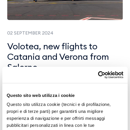
02 SEPTEMBER 2024
Volotea, new flights to
Catania and Verona from
Salerno
Volotea strengthens its presence at the
Salerno-Costa d'Amalfi Airport and
Questo sito web utilizza i cookie
inaugurates two new connections: Salerno-
Questo sito utilizza cookie (tecnici e di profilazione,
Catania and Salerno-Verona, available for the
propri e di terze parti) per garantirti una migliore
whole winter period with biweekly frequency,
esperienza di navigazione e per offrirti messaggi
on Mondays and Fridays.
pubblicitari personalizzati in linea con le tue