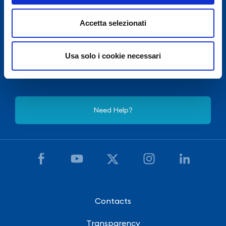
Accetta selezionati
For security reasons Passengers’ Terminal of Salerno
Usa solo i cookie necessari
Costa d'Amalfi and Cilento Airport is closed from 22:30
to 5:00, except for exceptional flight delays.
Need Help?
Contacts
Transparency