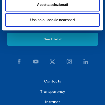
Accetta selezionati
For security reasons Passengers’ Terminal of Salerno
Costa d'Amalfi and Cilento Airport is closed from 22:30
Usa solo i cookie necessari
to 5:00, except for exceptional flight delays.
Need Help?
Contacts
Transparency
Intranet