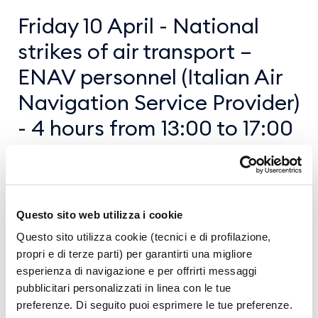
Friday 10 April - National
strikes of air transport –
ENAV personnel (Italian Air
Navigation Service Provider)
- 4 hours from 13:00 to 17:00
Informiamo i passeggeri che per effetto degli
scioperi nazionali potranno verificarsi ritardi
e/o cancellazioni.
Questo sito web utilizza i cookie
Per informazioni sul proprio volo invitiamo a
Questo sito utilizza cookie (tecnici e di profilazione,
contattare la compagnia aerea, agenzia di
propri e di terze parti) per garantirti una migliore
viaggio o tour operator.
esperienza di navigazione e per offrirti messaggi
pubblicitari personalizzati in linea con le tue
preferenze. Di seguito puoi esprimere le tue preferenze.