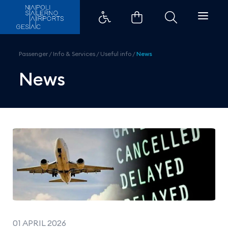
Friday 10 April - National strik
Passenger
/
Info & Services
/
Useful info
/
News
News
01 APRIL 2026