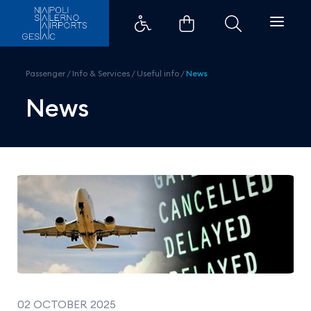
Friday, October 3, 2025 &#8211; 
Passenger
/
Info & Services
/
Useful info
/
News
News
02 OCTOBER 2025