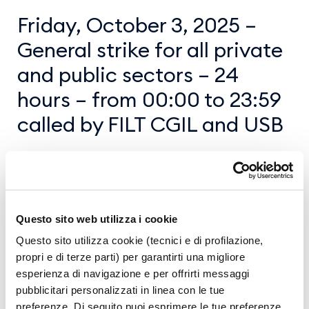
Friday, October 3, 2025 –
General strike for all private
and public sectors – 24
hours – from 00:00 to 23:59
called by FILT CGIL and USB
We inform passengers that, due to general
strike, flight delays and/or cancellations may
occur.
Questo sito web utilizza i cookie
For information on your flight please contact
Questo sito utilizza cookie (tecnici e di profilazione,
propri e di terze parti) per garantirti una migliore
the airline, travel agency or tour operator.
esperienza di navigazione e per offrirti messaggi
pubblicitari personalizzati in linea con le tue
preferenze. Di seguito puoi esprimere le tue preferenze.