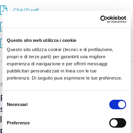
CSA (7).pdf
Disciplinare_di_gara (15).pdf
Questo sito web utilizza i cookie
RDO-CO9999-002 (1).pdf
Questo sito utilizza cookie (tecnici e di profilazione,
propri e di terze parti) per garantirti una migliore
esperienza di navigazione e per offrirti messaggi
pubblicitari personalizzati in linea con le tue
preferenze. Di seguito puoi esprimere le tue preferenze.
31 GENNAIO 2023
Procedura aperta medianti
Selezione
Necessari
del
strumenti telematici per
consenso
l’affidamento del Servizio di
Preferenze
progettazione di fattibilità