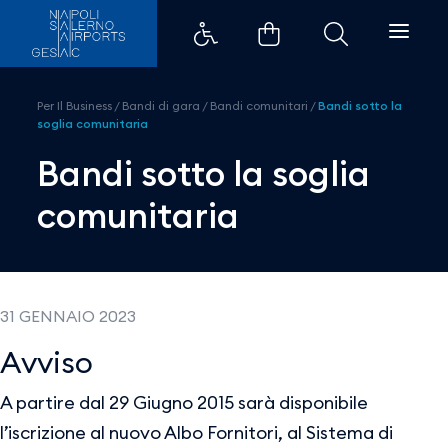
Bandi sotto la soglia comunitar
Per Il Business
/
Bandi di gara
/
Bandi comunitari
/
Bandi sotto la
soglia comunitaria
Bandi sotto la soglia
comunitaria
31 GENNAIO 2023
Avviso
A partire dal 29 Giugno 2015 sarà disponibile
l’iscrizione al nuovo Albo Fornitori, al Sistema di