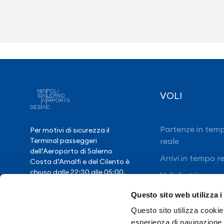
VOLI
Partenze in tem
Per motivi di sicurezza il
reale
Terminal passeggeri
dell’Aeroporto di Salerno
Arrivi in tempo r
Costa d’Amalfi e del Cilento è
chiuso dalle 22:30 alle 05:00,
Voli diretti
salvo eccezionale ritardo voli.
Questo sito web utilizza i
Questo sito utilizza cookie 
Hai bisogno di
esperienza di navigazione e