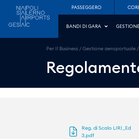
Regolamento di scalo - 
Salta al contenuto
PASSEGGERO
COR
BANDI DI GARA
GESTION
Per Il Business
/
Gestione aeroportuale
Regolamento
Reg. di Scalo LIRI_Ed
3.pdf