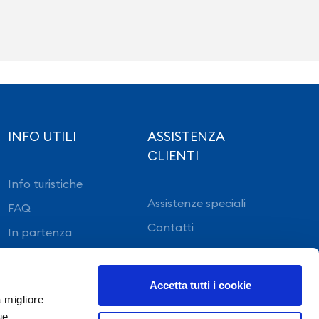
INFO UTILI
ASSISTENZA
CLIENTI
Info turistiche
Assistenze speciali
FAQ
Contatti
In partenza
In arrivo
Accetta tutti i cookie
a migliore
ue