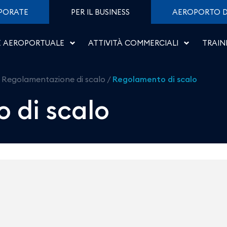
Aeroporto di Salerno
PORATE
PER IL BUSINESS
AEROPORTO D
E AEROPORTUALE
ATTIVITÀ COMMERCIALI
TRAIN
/
Regolamentazione di scalo
/
Regolamento di scalo
 di scalo