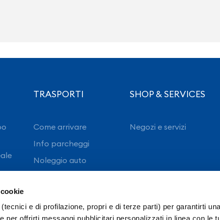
TRASPORTI
SHOP & SERVICES
po
Come arrivare
Negozi e servizi
Info parcheggi
eale
Noleggio auto
 cookie
(tecnici e di profilazione, propri e di terze parti) per garantirti un
 per offrirti messaggi pubblicitari personalizzati in linea con le t