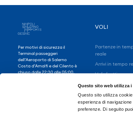
VOLI
Partenze in tem
Per motivi di sicurezza il
reale
Terminal passeggeri
dell’Aeroporto di Salerno
Arrivi in tempo r
Costa d’Amalfi e del Cilento è
chiuso dalle 22:30 alle 05:00,
Voli diretti
salvo eccezionale ritardo voli.
Questo sito web utilizza i
Questo sito utilizza cookie 
Hai bisogno di
esperienza di navigazione e
assistenza?
preferenze. Di seguito puo