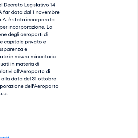
del Decreto Legislativo 14
41. A far data dal 1 novembre
p.A. è stata incorporata
 per incorporazione. La
ne degli aeroporti di
e capitale privato e
rasparenza e
ate in misura minoritaria
uati in materia di
ativi all’Aeroporto di
o alla data del 31 ottobre
rporazione dell’Aeroporto
p.a.
o
denti