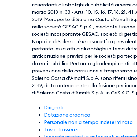
riguardanti gli obblighi di pubblicità ai sensi 
marzo 2013 n. 33 - Artt. 10, 15, 16, 17, 18, 21, 
2019 l’Aeroporto di Salerno Costa d’Amalfi S.
nella società GESAC S.p.A., mediante fusione
società incorporante GESAC, società di gestio
Napoli e di Salerno, è una società a prevalent
pertanto, essa attua gli obblighi in tema di t
anticorruzione previsti per le società partecip
da enti pubblici. Pertanto gli adempimenti att
prevenzione della corruzione e trasparenza rel
Salerno Costa d’Amalfi S.p.A. sono riferiti sin
2019, data antecedente alla fusione per inco
di Salerno Costa d’Amalfi S.p.A. in GeS.A.C. S.
Dirigenti
Dotazione organica
Personale non a tempo indeterminat
Tassi di assenza
Incarichi conferiti e autorizzati ai dipen