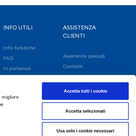
INFO UTILI
ASSISTENZA
CLIENTI
Info turistiche
Assistenze speciali
FAQ
Contatti
In partenza
In arrivo
Accetta tutti i cookie
a migliore
ue
Accetta selezionati
Usa solo i cookie necessari