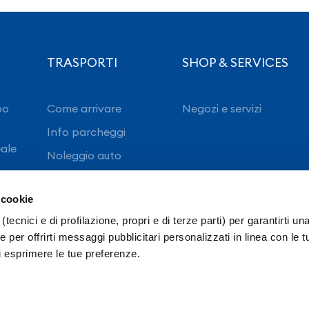
TRASPORTI
SHOP & SERVICES
po
Come arrivare
Negozi e servizi
Info parcheggi
eale
Noleggio auto
 cookie
(tecnici e di profilazione, propri e di terze parti) per garantirti un
 per offrirti messaggi pubblicitari personalizzati in linea con le t
i esprimere le tue preferenze.