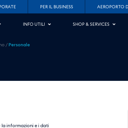
i Salerno
PORATE
PER IL BUSINESS
AEROPORTO D
INFO UTILI
SHOP & SERVICES
rno
/
Personale
a informazioni e i dati