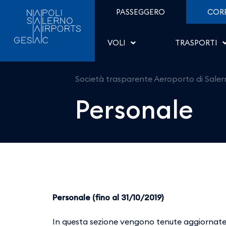
Personale - Aeroporto d
Salta al contenuto
PASSEGGERO
COR
VOLI
TRASPORTI
Società trasparente Aeroporto di Sale
Personale
Personale (fino al 31/10/2019)
In questa sezione vengono tenute aggiornate l