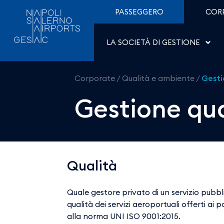
Gestione qualità - Aero
Salta al contenuto
PASSEGGERO
COR
LA SOCIETÀ DI GESTIONE
Corporate
/
Qualità e ambiente
/
Gesti
Gestione qua
Qualità
Quale gestore privato di un servizio pubbl
qualità dei servizi aeroportuali offerti ai
alla norma UNI ISO 9001:2015.