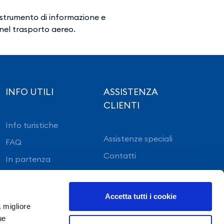
 strumento di informazione e
i nel trasporto aereo.
INFO UTILI
ASSISTENZA
CLIENTI
Info turistiche
Assistenze speciali
FAQ
Contatti
In partenza
In arrivo
Accetta tutti i cookie
a migliore
ue