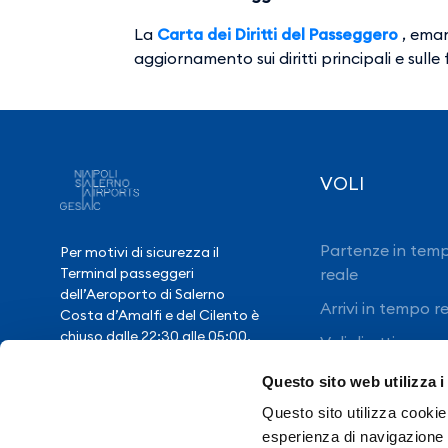
La
Carta dei Diritti del Passeggero
, eman
aggiornamento sui diritti principali e sulle
VOLI
Partenze in tem
Per motivi di sicurezza il
reale
Terminal passeggeri
dell’Aeroporto di Salerno
Arrivi in tempo r
Costa d’Amalfi e del Cilento è
chiuso dalle 22:30 alle 05:00,
Voli diretti
salvo eccezionale ritardo voli.
Questo sito web utilizza i
Questo sito utilizza cookie 
Hai bisogno di
esperienza di navigazione e