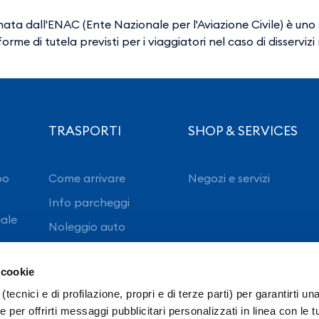
ata dall'ENAC (Ente Nazionale per l'Aviazione Civile) è uno
 forme di tutela previsti per i viaggiatori nel caso di disserviz
TRASPORTI
SHOP & SERVICES
po
Come arrivare
Negozi e servizi
Info parcheggi
eale
Noleggio auto
 cookie
(tecnici e di profilazione, propri e di terze parti) per garantirti un
 per offrirti messaggi pubblicitari personalizzati in linea con le t