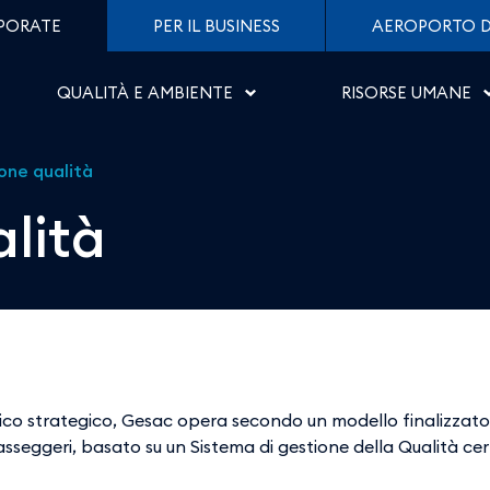
porto di Salerno
PORATE
PER IL BUSINESS
AEROPORTO D
QUALITÀ E AMBIENTE
RISORSE UMANE
one qualità
lità
ico strategico, Gesac opera secondo un modello finalizzato a
 passeggeri, basato su un Sistema di gestione della Qualità c