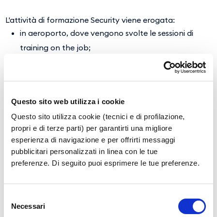
L'attività di formazione Security viene erogata:
in aeroporto, dove vengono svolte le sessioni di
training on the job;
presso le aule training, attrezzate con software di
simulazione per screeners, per la componente di
teoria e di Computer Based Training;
Questo sito web utilizza i cookie
su richiesta, in esterna, presso strutture della
Questo sito utilizza cookie (tecnici e di profilazione,
committenza;
propri e di terze parti) per garantirti una migliore
esperienza di navigazione e per offrirti messaggi
pubblicitari personalizzati in linea con le tue
Per maggiori informazioni sul training e sui costi vi
preferenze. Di seguito puoi esprimere le tue preferenze.
invitiamo a contattare il Security Training Center ai
seguenti riferimenti:
Mail:
securitytraining@gesac.it
.
Selezione
Telefono: nei giorni feriali dalle 09 alle 13 e dalle 15 alle
Necessari
del
17 ai numeri 0817896840 oppure 0817896335