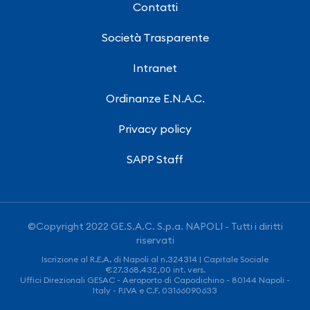
Contatti
Società Trasparente
Intranet
Ordinanze E.N.A.C.
Privacy policy
SAPP Staff
©Copyright 2022 GE.S.A.C. S.p.a. NAPOLI - Tutti i diritti
riservati
Iscrizione al R.E.A. di Napoli al n.324314 | Capitale Sociale
€27.368.432,00 int. vers.
Uffici Direzionali GESAC - Aeroporto di Capodichino - 80144 Napoli -
Italy - P.IVA e C.F. 03166090633