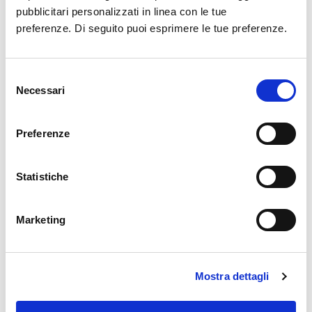
pubblicitari personalizzati in linea con le tue
preferenze. Di seguito puoi esprimere le tue preferenze.
Selezione
Necessari
del
consenso
Preferenze
Wizz Air cresce a Napoli e Salerno
Statistiche
Marketing
18 MAG 2026
Leggi di più
Mostra dettagli