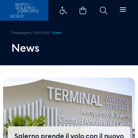
News - Aeroporto di Salerno
Passeggero
/
Info Utili
/
News
News
Salerno prende il volo con il nuovo