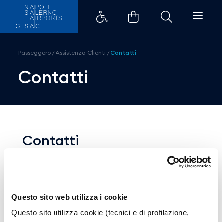
Contatti | Aeroporto Salerno - 
Passeggero
/
Assistenza Clienti
/
Contatti
Contatti
Contatti
Ufficio informazioni (tutti i giorni dalle 9:00
alle 18:00)
0828 354345
Email
infosalerno@gesac.it
Questo sito web utilizza i cookie
Questo sito utilizza cookie (tecnici e di profilazione,
Enti di Stato in aeroporto