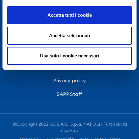
Accetta tutti i cookie
Contatti
Accetta selezionati
Società Trasparente
Intranet
Usa solo i cookie necessari
Ordinanze E.N.A.C.
Privacy policy
SAPP Staff
©Copyright 2022 GE.S.A.C. S.p.a. NAPOLI - Tutti i diritti
riservati
Iscrizione al R.E.A. di Napoli al n.324314 | Capitale Sociale