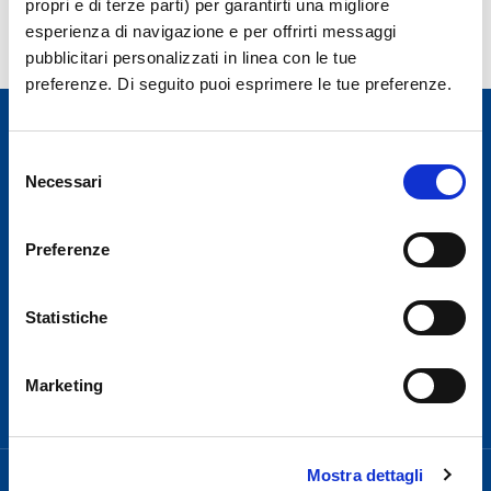
propri e di terze parti) per garantirti una migliore
Dogana 081 19334293
esperienza di navigazione e per offrirti messaggi
Polizia di stato 0828 547522
pubblicitari personalizzati in linea con le tue
preferenze. Di seguito puoi esprimere le tue preferenze.
Selezione
Necessari
del
consenso
Per motivi di sicurezza il Terminal passeggeri
Preferenze
dell’Aeroporto di Salerno Costa d’Amalfi e del Cilento è
chiuso dalle 22:30 alle 05:00, salvo eccezionale ritardo
voli.
Statistiche
Hai bisogno di assistenza?
Marketing
Mostra dettagli