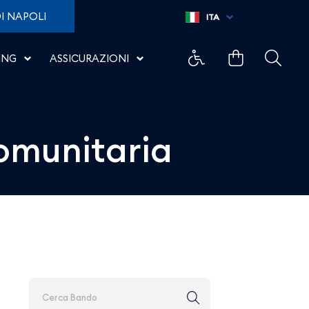
oporto di Salerno
I NAPOLI
ITA
ING
ASSICURAZIONI
comunitaria