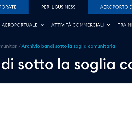
soglia comunitaria - Aer
PORATE
PER IL BUSINESS
AEROPORTO D
E AEROPORTUALE
ATTIVITÀ COMMERCIALI
TRAIN
munitari
/
Archivio bandi sotto la soglia comunitaria
di sotto la soglia 