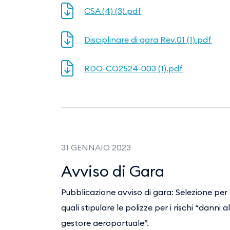
CSA (4) (3).pdf
Disciplinare di gara Rev.01 (1).pdf
RDO-CO2524-003 (1).pdf
31 GENNAIO 2023
Avviso di Gara
Pubblicazione avviso di gara: Selezione per 
quali stipulare le polizze per i rischi “danni
gestore aeroportuale”.