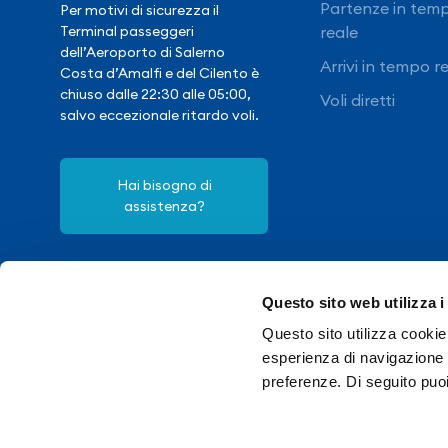
Partenze in tem
Per motivi di sicurezza il
reale
Terminal passeggeri
dell’Aeroporto di Salerno
Arrivi in tempo r
Costa d’Amalfi e del Cilento è
chiuso dalle 22:30 alle 05:00,
Voli diretti
salvo eccezionale ritardo voli.
Hai bisogno di
assistenza?
Contatti
Società Tra
Questo sito web utilizza i
Questo sito utilizza cookie 
esperienza di navigazione e
preferenze. Di seguito puo