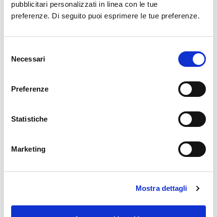
pubblicitari personalizzati in linea con le tue
preferenze. Di seguito puoi esprimere le tue preferenze.
Selezione
Consigliere di
Consigliere di
Necessari
del
amministrazione
amministrazione
consenso
Fulvio De Angelis
Giuseppe Testa
Preferenze
Statistiche
Dati Reddituali 2016
Dati reddituali e patrimoniali di cui all'art. 14
Marketing
del D.Lgs. 33/2013.
Mostra dettagli