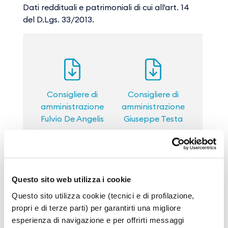
Dati reddituali e patrimoniali di cui all'art. 14
del D.Lgs. 33/2013.
Consigliere di
Consigliere di
amministrazione
amministrazione
Fulvio De Angelis
Giuseppe Testa
Dati Reddituali 2017
Questo sito web utilizza i cookie
Dati reddituali e patrimoniali di cui all'art. 14
Questo sito utilizza cookie (tecnici e di profilazione,
del D.Lgs. 33/2013.
propri e di terze parti) per garantirti una migliore
esperienza di navigazione e per offrirti messaggi