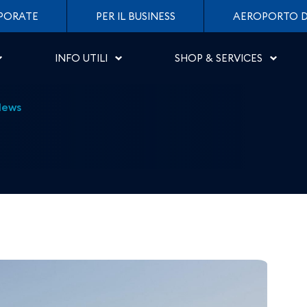
no: voli per Parigi-Orly 
PORATE
PER IL BUSINESS
AEROPORTO D
INFO UTILI
SHOP & SERVICES
News