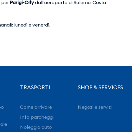
o per
Parigi-Orly
dall’aeroporto di Salerno-Costa
anali: lunedì e venerdì.
TRASPORTI
SHOP & SERVICES
po
Come arrivare
Negozi e servizi
Info parcheggi
eale
Noleggio auto