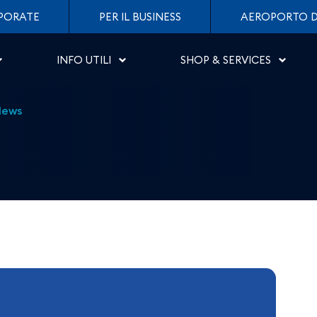
lore per dire NO alla vi
PORATE
PER IL BUSINESS
AEROPORTO D
INFO UTILI
SHOP & SERVICES
News