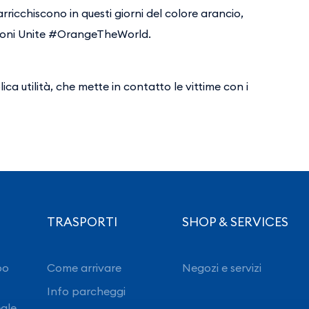
 arricchiscono in questi giorni del colore arancio,
zioni Unite #OrangeTheWorld.
ica utilità, che mette in contatto le vittime con i
TRASPORTI
SHOP & SERVICES
po
Come arrivare
Negozi e servizi
Info parcheggi
eale