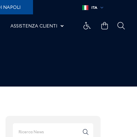
olenza contro le donne -
I NAPOLI
ITA
ASSISTENZA CLIENTI