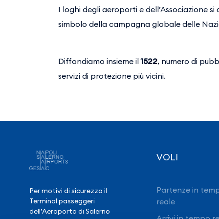
I loghi degli aeroporti e dell’Associazione si
simbolo della campagna globale delle Na
Diffondiamo insieme il
1522
, numero di pubbl
servizi di protezione più vicini.
VOLI
Partenze in tem
Per motivi di sicurezza il
reale
Terminal passeggeri
dell’Aeroporto di Salerno
Arrivi in tempo r