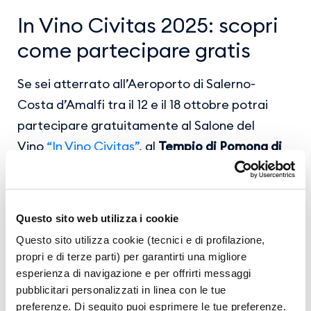
In Vino Civitas 2025: scopri
come partecipare gratis
Se sei atterrato all’Aeroporto di Salerno-
Costa d’Amalfi tra il 12 e il 18 ottobre potrai
partecipare gratuitamente al Salone del
Vino
“In Vino Civitas”
, al
Tempio di Pomona di
Salerno dal 18 al 20 ottobre
.
Basterà presentare all’ingresso la tua carta di
Questo sito web utilizza i cookie
imbarco.
Questo sito utilizza cookie (tecnici e di profilazione,
propri e di terze parti) per garantirti una migliore
esperienza di navigazione e per offrirti messaggi
pubblicitari personalizzati in linea con le tue
preferenze. Di seguito puoi esprimere le tue preferenze.