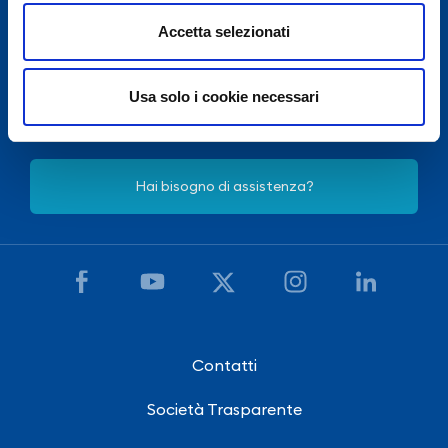
Accetta selezionati
Per motivi di sicurezza il Terminal passeggeri
dell’Aeroporto di Salerno Costa d’Amalfi e del Cilento è
chiuso dalle 22:30 alle 05:00, salvo eccezionale ritardo
Usa solo i cookie necessari
voli.
Hai bisogno di assistenza?
Contatti
Società Trasparente