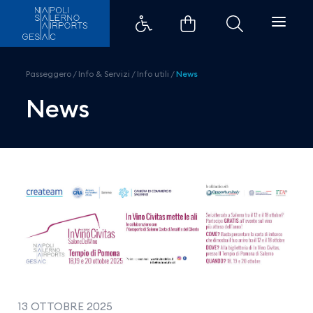
In Vino Civitas 2025: scopri com
Passeggero
/
Info & Servizi
/
Info utili
/
News
News
13 OTTOBRE 2025