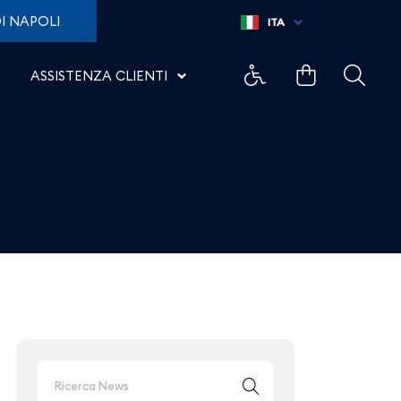
itas”, scopri come - Aer
I NAPOLI
ITA
ASSISTENZA CLIENTI