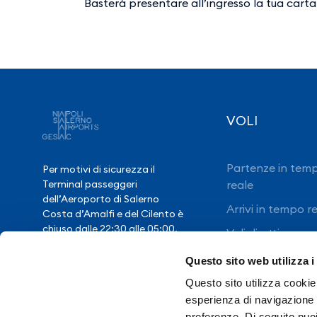
Basterà presentare all’ingresso la tua carta
VOLI
Partenze in tem
Per motivi di sicurezza il
reale
Terminal passeggeri
dell’Aeroporto di Salerno
Arrivi in tempo r
Costa d’Amalfi e del Cilento è
chiuso dalle 22:30 alle 05:00,
Voli diretti
salvo eccezionale ritardo voli.
Questo sito web utilizza i
Questo sito utilizza cookie 
Hai bisogno di
esperienza di navigazione e
assistenza?
preferenze. Di seguito puo