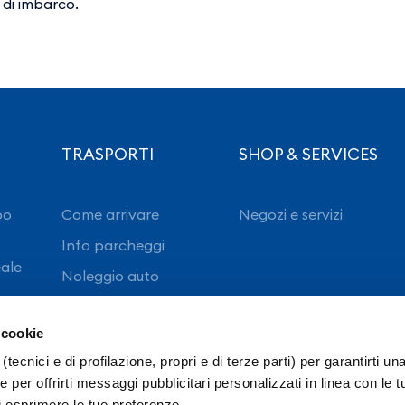
 di imbarco.
TRASPORTI
SHOP & SERVICES
po
Come arrivare
Negozi e servizi
Info parcheggi
eale
Noleggio auto
 cookie
(tecnici e di profilazione, propri e di terze parti) per garantirti un
 per offrirti messaggi pubblicitari personalizzati in linea con le t
i esprimere le tue preferenze.