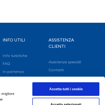
INFO UTILI
ASSISTENZA
CLIENTI
Info turistiche
Assistenze speciali
FAQ
Contatti
In partenza
In arrivo
Accetta tutti i cookie
a migliore
ue
Accetta selezionati