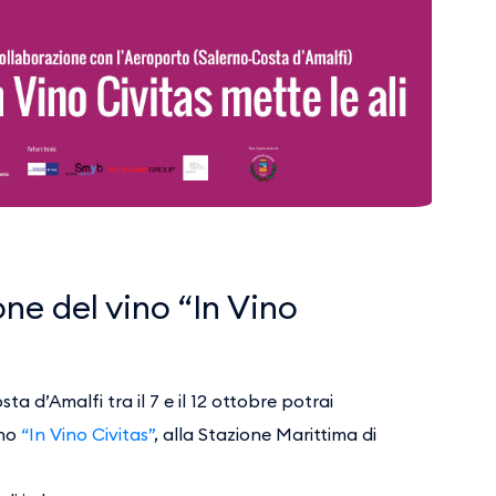
one del vino “In Vino
ta d’Amalfi tra il 7 e il 12 ottobre potrai
ino
“In Vino Civitas”
, alla Stazione Marittima di