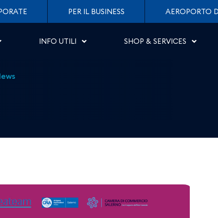
one del vino “In Vino Civ
PORATE
PER IL BUSINESS
AEROPORTO D
INFO UTILI
SHOP & SERVICES
News