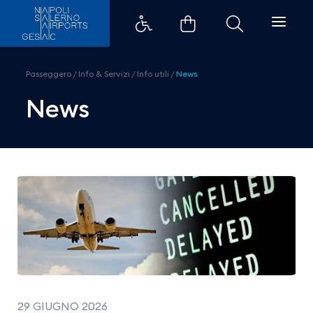
Domenica 5 luglio &#8211; Sciop
Passeggero
/
Info & Servizi
/
Info utili
/
News
News
29 GIUGNO 2026