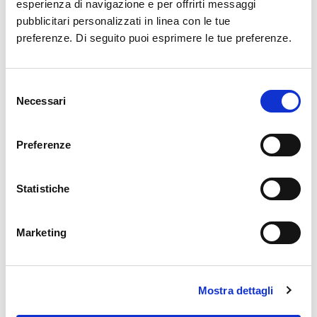
esperienza di navigazione e per offrirti messaggi
contattare la compagnia aerea, agenzia di
pubblicitari personalizzati in linea con le tue
viaggio o tour operator.
preferenze. Di seguito puoi esprimere le tue preferenze.
Selezione
Necessari
del
consenso
Archivio News
Preferenze
Anno 2026
Statistiche
Anno 2025
Anno 2024
Marketing
Anno 2023
Mostra dettagli