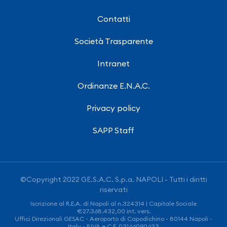
Contatti
Società Trasparente
Intranet
Ordinanze E.N.A.C.
Privacy policy
SAPP Staff
©Copyright 2022 GE.S.A.C. S.p.a. NAPOLI - Tutti i diritti
riservati
Iscrizione al R.E.A. di Napoli al n.324314 | Capitale Sociale
€27.368.432,00 int. vers.
Uffici Direzionali GESAC - Aeroporto di Capodichino - 80144 Napoli -
Italy - P.IVA e C.F. 03166090633