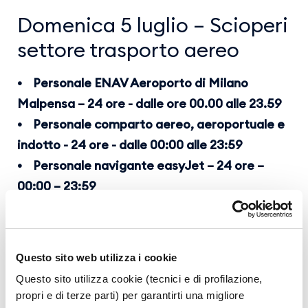
Domenica 5 luglio – Scioperi
settore trasporto aereo
• Personale ENAV Aeroporto di Milano
Malpensa – 24 ore - dalle ore 00.00 alle 23.59
• Personale comparto aereo, aeroportuale e
indotto - 24 ore - dalle 00:00 alle 23:59
• Personale navigante easyJet – 24 ore –
00:00 – 23:59
Informiamo i passeggeri che per effetto degli
scioperi nazionali potranno verificarsi ritardi
Questo sito web utilizza i cookie
e/o cancellazioni.
Questo sito utilizza cookie (tecnici e di profilazione,
propri e di terze parti) per garantirti una migliore
Per informazioni sul proprio volo invitiamo a