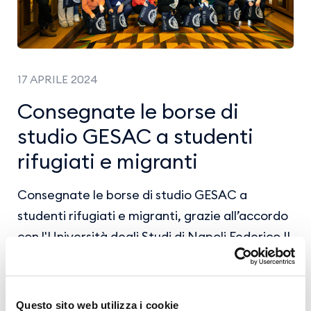
17 APRILE 2024
Consegnate le borse di
studio GESAC a studenti
rifugiati e migranti
Consegnate le borse di studio GESAC a
studenti rifugiati e migranti, grazie all’accordo
con l'Università degli Studi di Napoli Federico II
e la Comunità di Sant'Egidio di Napoli.
Le studentesse e gli studenti provengono da
Questo sito web utilizza i cookie
Afghanistan, Guinea, Iran, Mali, Nigeria,