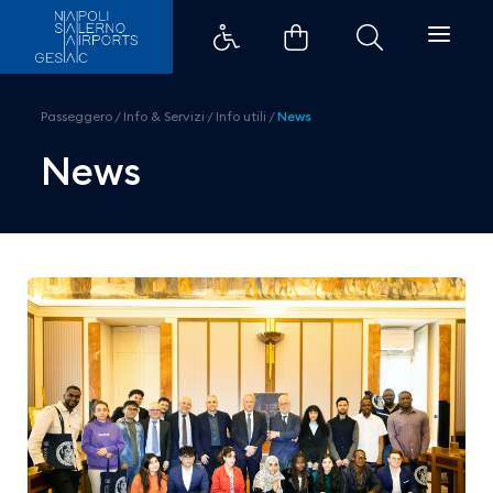
Consegnate le borse di studio G
Passeggero
/
Info & Servizi
/
Info utili
/
News
News