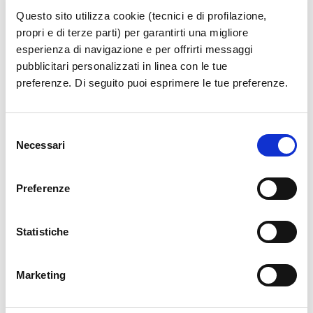
Questo sito utilizza cookie (tecnici e di profilazione,
Senegal, Sudan e Ucraina e sono iscritti ai corsi
propri e di terze parti) per garantirti una migliore
di studio in: biotecnologie mediche, economia
esperienza di navigazione e per offrirti messaggi
aziendale, filosofia, giurisprudenza, lettere,
pubblicitari personalizzati in linea con le tue
medicina, ingegneria elettronica, geotecnica,
preferenze. Di seguito puoi esprimere le tue preferenze.
informatica e meccanica, relazioni
internazionali e scienze infermieristiche.
Selezione
Necessari
del
consenso
Preferenze
Archivio News
Statistiche
Anno 2026
Marketing
Anno 2025
Anno 2024