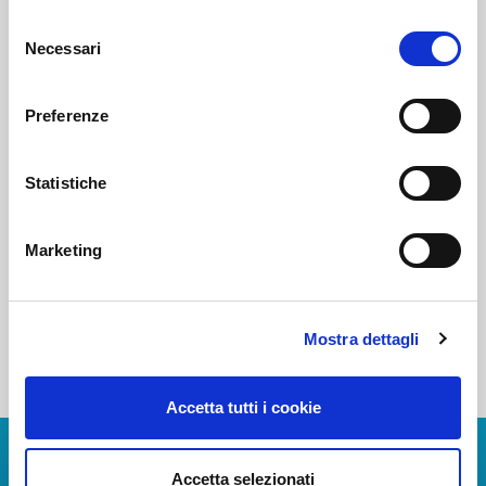
Selezione
Necessari
del
Voi diretti
consenso
Preferenze
Negozi
Statistiche
Bar e Ristoranti
Marketing
Mostra dettagli
Accetta tutti i cookie
Download Apps
Accetta selezionati