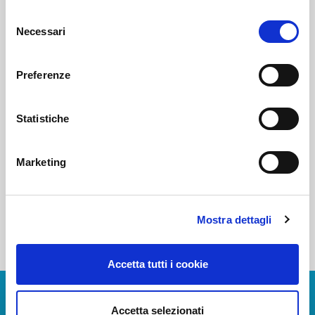
Selezione
Necessari
del
Voi diretti
consenso
Preferenze
Negozi
Statistiche
Bar e Ristoranti
Marketing
Mostra dettagli
Accetta tutti i cookie
Download Apps
Accetta selezionati