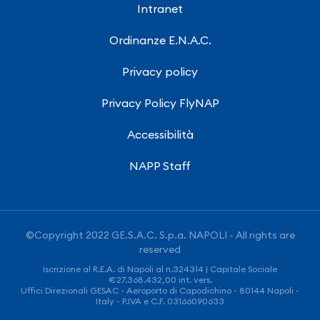
Intranet
Ordinanze E.N.A.C.
Privacy policy
Privacy Policy FlyNAP
Accessibilità
NAPP Staff
©Copyright 2022 GE.S.A.C. S.p.a. NAPOLI - All rights are
reserved
Iscrizione al R.E.A. di Napoli al n.324314 | Capitale Sociale
€27.368.432,00 int. vers.
Uffici Direzionali GESAC - Aeroporto di Capodichino - 80144 Napoli -
Italy - P.IVA e C.F. 03166090633