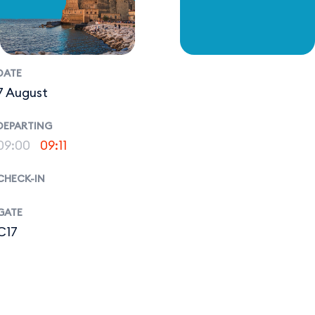
DATE
7 August
DEPARTING
09:00
09:11
CHECK-IN
GATE
C17