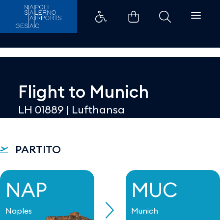
Dettaglio - Aeroporti di Napoli
Flight to
Munich
LH 01889
|
Lufthansa
PARTITO
NAP
MUC
Naples
Munich