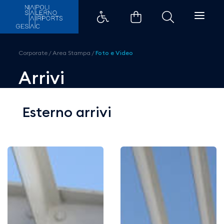
Arrivi - Aeroporti di Napoli
Corporate
/
Area Stampa
/
Foto e Video
Arrivi
Esterno arrivi